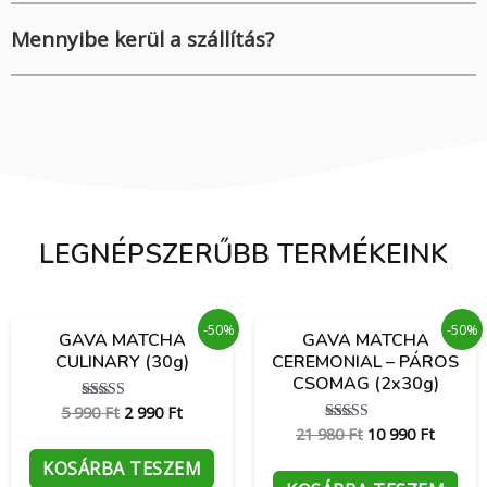
Mennyibe kerül a szállítás?
LEGNÉPSZERŰBB TERMÉKEINK
Original
Current
Original
Current
-50%
-50%
GAVA MATCHA
GAVA MATCHA
price
price
price
price
CULINARY (30g)
CEREMONIAL – PÁROS
was:
is:
was:
is:
CSOMAG (2x30g)
5
2
21
10
990 Ft.
990 Ft.
980 Ft.
990 Ft.
5 990
Ft
2 990
Ft
Értékelés:
4.94
21 980
Ft
10 990
Ft
Értékelés:
/ 5
4.95
/ 5
KOSÁRBA TESZEM