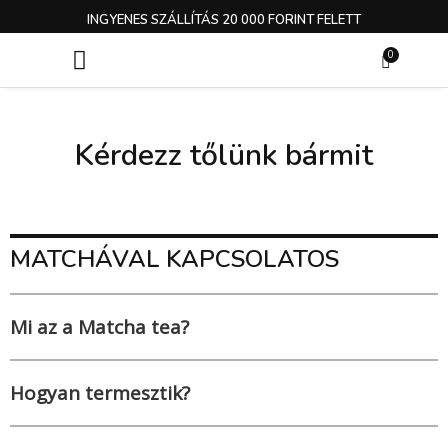
Skip
INGYENES SZÁLLÍTÁS 20 000 FORINT FELETT
to
0
Kosár
content
Gyakori kérdések
Kérdezz tőlünk bármit
MATCHÁVAL KAPCSOLATOS
Mi az a Matcha tea?
Hogyan termesztik?