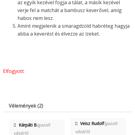
az egyik kezével fogja a tálat, a másik kezével
verje fel a matchát a bambusz keverővel, amíg
habos nem lesz.
Amint megjelenik a smaragdzöld habréteg hagyja
abba a keverést és élvezze az ízeket.
Elfogyott
Vélemények (2)
Veisz Rudolf
Igazolt
Kárpáti B
Igazolt
vásárló
vásárló