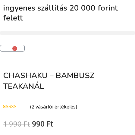
Skip
ingyenes szállítás 20 000 forint
to
felett
content
0
Kosár
CHASHAKU – BAMBUSZ
TEAKANÁL
(
2
vásárlói értékelés)
Értékelés
1
5.00
az 5-
Original
Current
1 990
Ft
990
Ft
ből,
értékelés
alapján
price
price