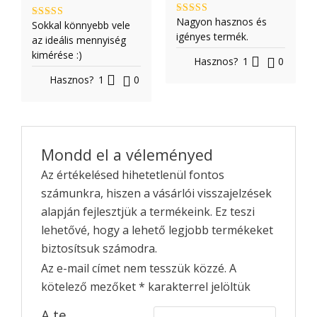
Nagyon hasznos és
Értékelés:
Sokkal könnyebb vele
Értékelés:
5
/ 5
igényes termék.
5
/ 5
az ideális mennyiség
kimérése :)
Hasznos?
1
0
Hasznos?
1
0
Mondd el a véleményed
Az értékelésed hihetetlenül fontos
számunkra, hiszen a vásárlói visszajelzések
alapján fejlesztjük a termékeink. Ez teszi
lehetővé, hogy a lehető legjobb termékeket
biztosítsuk számodra.
Az e-mail címet nem tesszük közzé.
A
kötelező mezőket
*
karakterrel jelöltük
A te