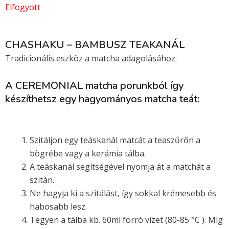
was:
is:
Elfogyott
1
990 Ft.
990 Ft.
CHASHAKU – BAMBUSZ TEAKANÁL
Tradicionális eszköz a matcha adagolásához.
A CEREMONIAL matcha porunkból így
készíthetsz egy hagyományos matcha teát:
Szitáljon egy teáskanál matcát a teaszűrőn a
bögrébe vagy a kerámia tálba.
A teáskanál segítségével nyomja át a matchát a
szitán.
Ne hagyja ki a szitálást, így sokkal krémesebb és
habosabb lesz.
Tegyen a tálba kb. 60ml forró vizet (80-85 °C ). Míg