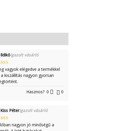
Ildikó
Igazolt vásárló
tékelés:
g vagyok elégedve a termékkel
 5
 a kiszállítás nagyon gyorsan
gtörtént.
Hasznos?
0
0
Kiss Péter
Igazolt vásárló
tékelés:
lóban nagyon jó minőségű a
 5
rmék. A leírt hatásokat