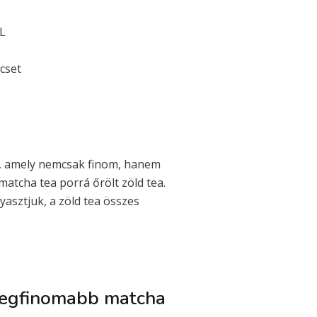
L
cset
ja, amely nemcsak finom, hanem
matcha tea porrá őrölt zöld tea.
gyasztjuk, a zöld tea összes
 legfinomabb matcha