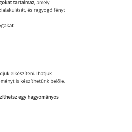
ágokat tartalmaz
, amely
ialakulását, és ragyogó fényt
ogakat.
juk elkészíteni. Ihatjuk
ményt is készíthetünk belőle.
zíthetsz egy hagyományos