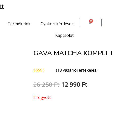
tt
0
Kosár
Termékeink
Gyakori kérdések
Kapcsolat
GAVA MATCHA KOMPLE
(
19
vásárlói értékelés)
Értékelés
18
4.94
az 5-
Original
Current
26 250
Ft
12 990
Ft
ből,
értékelés
alapján
price
price
was:
is:
Elfogyott
26
12
250 Ft.
990 Ft.