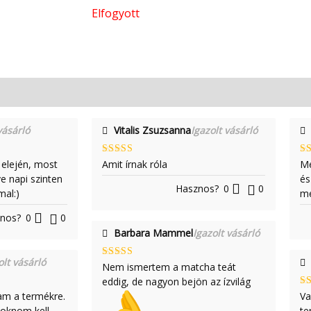
Elfogyott
vásárló
Vitalis Zsuzsanna
Igazolt vásárló
 elején, most
Értékelés:
Amit írnak róla
Ér
Me
5
/ 5
5
/
e napi szinten
és
Hasznos?
0
0
mal:)
me
nos?
0
0
Barbara Mammel
Igazolt vásárló
olt vásárló
Értékelés:
Nem ismertem a matcha teát
5
/ 5
eddig, de nagyon bejön az ízvilág
am a termékre.
Ér
Va
5
/
zoknom kell
te