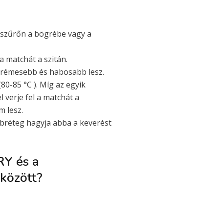
easzűrőn a bögrébe vagy a
a matchát a szitán.
l krémesebb és habosabb lesz.
(80-85 °C ). Míg az egyik
l verje fel a matchát a
 lesz.
bréteg hagyja abba a keverést
RY és a
között?