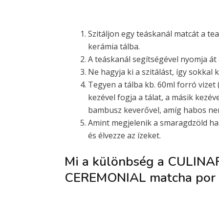
Szitáljon egy teáskanál matcát a t
kerámia tálba.
A teáskanál segítségével nyomja át 
Ne hagyja ki a szitálást, így sokka
Tegyen a tálba kb. 60ml forró vizet 
kezével fogja a tálat, a másik kezéve
bambusz keverővel, amíg habos nem
Amint megjelenik a smaragdzöld ha
és élvezze az ízeket.
Mi a különbség a CULINA
CEREMONIAL matcha por 