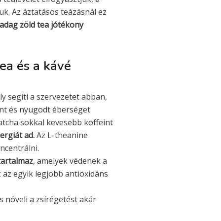
uk. Az áztatásos teázásnál ez
adag zöld tea jótékony
ea és a kávé
y segíti a szervezetet abban,
int és nyugodt éberséget
atcha sokkal kevesebb koffeint
rgiát ad.
Az L-theanine
oncentrálni.
tartalmaz
, amelyek védenek a
 az egyik legjobb antioxidáns
s növeli a zsírégetést akár