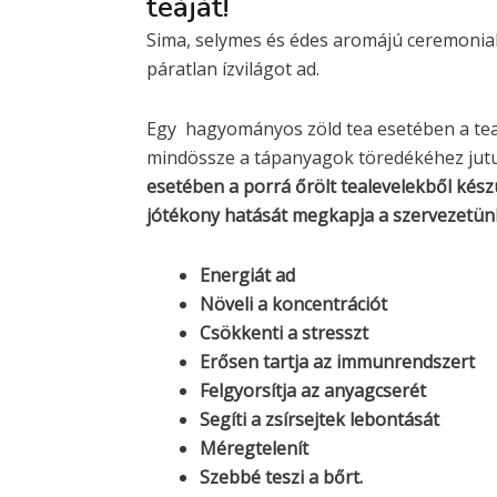
teáját!
Sima, selymes és édes aromájú ceremonial
páratlan ízvilágot ad.
Egy hagyományos zöld tea esetében a teaf
mindössze a tápanyagok töredékéhez jut
esetében a porrá őrölt tealevelekből készül
jótékony hatását megkapja a szervezetün
Energiát ad
Növeli a koncentrációt
Csökkenti a stresszt
Erősen tartja az immunrendszert
Felgyorsítja az anyagcserét
Segíti a zsírsejtek lebontását
Méregtelenít
Szebbé teszi a bőrt.