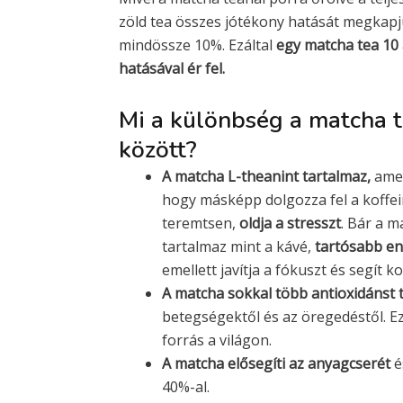
zöld tea összes jótékony hatását megkapj
mindössze 10%. Ezáltal
egy matcha tea 10 
hatásával ér fel.
Mi a különbség a matcha t
között?
A matcha L-theanint tartalmaz,
amel
hogy másképp dolgozza fel a koffe
teremtsen,
oldja a stresszt
. Bár a m
tartalmaz mint a kávé,
tartósabb ene
emellett javítja a fókuszt és segít k
A matcha sokkal több antioxidánst 
betegségektől és az öregedéstől. Ez
forrás a világon.
A matcha elősegíti az anyagcserét
é
40%-al.