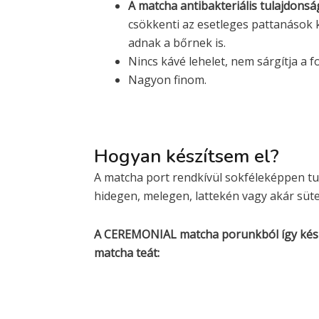
A matcha antibakteriális tulajdons
csökkenti az esetleges pattanások k
adnak a bőrnek is.
Nincs kávé lehelet, nem sárgítja a f
Nagyon finom.
Hogyan készítsem el?
A matcha port rendkívül sokféleképpen tud
hidegen, melegen, lattekén vagy akár süte
A CEREMONIAL matcha porunkból így kés
matcha teát: