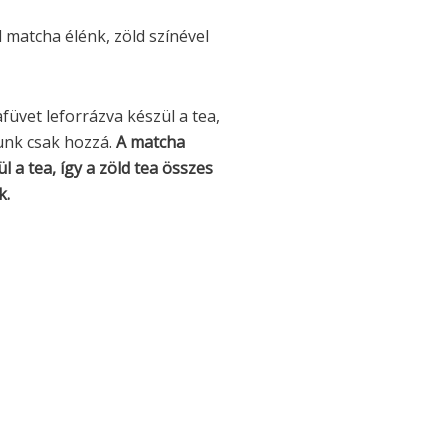
 matcha élénk, zöld színével
üvet leforrázva készül a tea,
unk csak hozzá.
A matcha
 a tea, így a zöld tea összes
k.