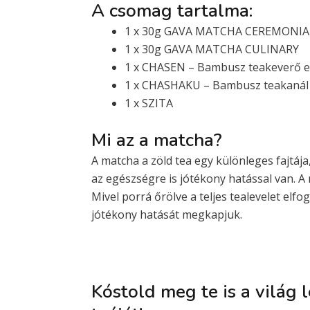
A csomag tartalma:
1 x 30g GAVA MATCHA CEREMONIA
1 x 30g GAVA MATCHA CULINARY
1 x CHASEN – Bambusz teakeverő e
1 x CHASHAKU – Bambusz teakanál
1 x SZITA
Mi az a matcha?
A matcha a zöld tea egy különleges fajtá
az egészségre is jótékony hatással van. A 
Mivel porrá őrölve a teljes tealevelet elfo
jótékony hatását megkapjuk.
Kóstold meg te is a világ