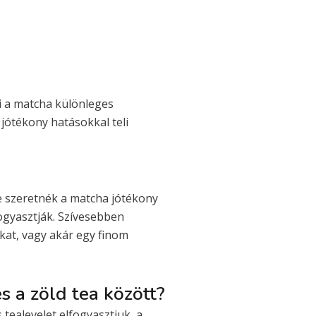
 a matcha különleges
 jótékony hatásokkal teli
ve szeretnék a matcha jótékony
ogyasztják. Szívesebben
okat, vagy akár egy finom
s a zöld tea között?
 tealevelet elfogyasztjuk, a