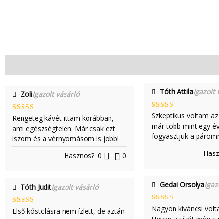
Vélemények (19)
Tóth Attila
Igazolt 
Zoli
Igazolt vásárló
Értékelés:
Szkeptikus voltam az
Értékelés:
Rengeteg kávét ittam korábban,
5
/ 5
5
/ 5
már több mint egy év
ami egészségtelen. Már csak ezt
fogyasztjuk a párom
iszom és a vérnyomásom is jobb!
Hasz
Hasznos?
0
0
Gedai Orsolya
Igaz
Tóth Judit
Igazolt vásárló
Értékelés:
Nagyon kíváncsi volt
Értékelés
Első kóstolásra nem ízlett, de aztán
5
/ 5
:
4
/ 5
Ugyan az ízét még s