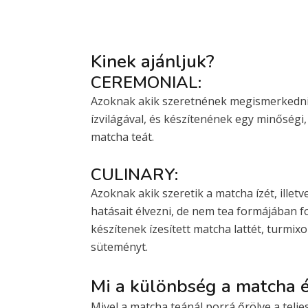
Kinek ajánljuk?
CEREMONIAL:
Azoknak akik szeretnének megismerkedni
ízvilágával, és készítenének egy minőségi,
matcha teát.
CULINARY:
Azoknak akik szeretik a matcha ízét, illet
hatásait élvezni, de nem tea formájában f
készítenek ízesített matcha lattét, turmix
süteményt.
Mi a különbség a matcha é
Mivel a matcha teánál porrá őrölve a teljes